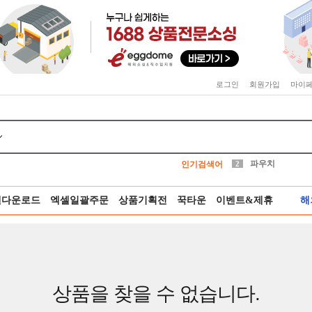
로그인
회원가입
마이
키링
선풍기
말랑이
키캡
텀블러
가방
양말
양산
10
1
4
5
6
7
8
9
파우치
인기검색어
2
모자
3
셀다운로드
엑셀일괄주문
상품기획전
꾹타운
이벤트&제휴
해
상품을 찾을 수 없습니다.