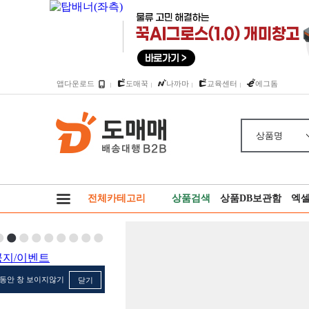
앱다운로드
도매꾹
나까마
교육센터
에그돔
상품명
전체카테고리
상품검색
상품DB보관함
엑
동안 창 보이지않기
닫기