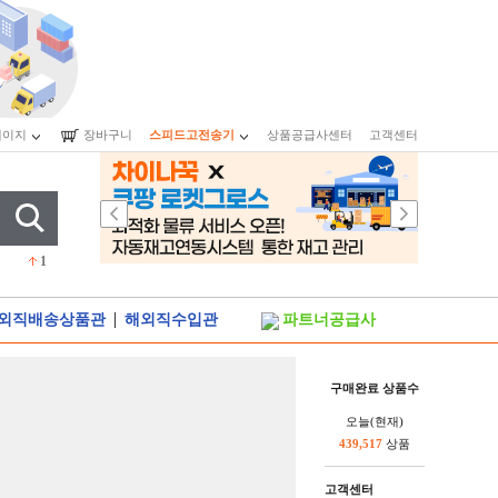
페이지
장바구니
스피드고전송기
상품공급사센터
고객센터
1
1
5
2
2
1
2
|
외직배송상품관
해외직수입관
파트너공급사
구매완료 상품수
오늘(현재)
439,517
상품
고객센터